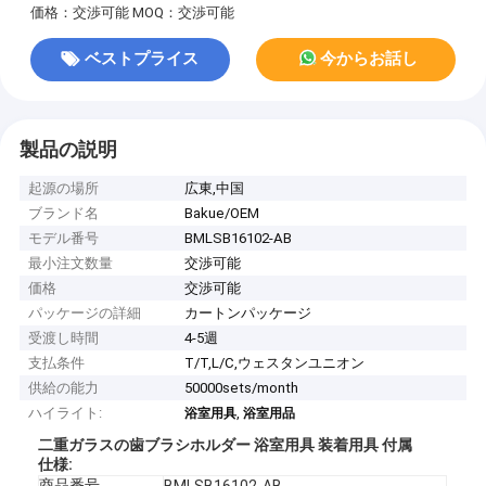
価格：交渉可能
MOQ：交渉可能
ベストプライス
今からお話し
製品の説明
起源の場所
広東,中国
ブランド名
Bakue/OEM
モデル番号
BMLSB16102-AB
最小注文数量
交渉可能
価格
交渉可能
パッケージの詳細
カートンパッケージ
受渡し時間
4-5週
支払条件
T/T,L/C,ウェスタンユニオン
供給の能力
50000sets/month
ハイライト:
,
浴室用具
浴室用品
二重ガラスの歯ブラシホルダー 浴室用具 装着用具 付属
仕様
:
商品番号
BMLSB16102-AB