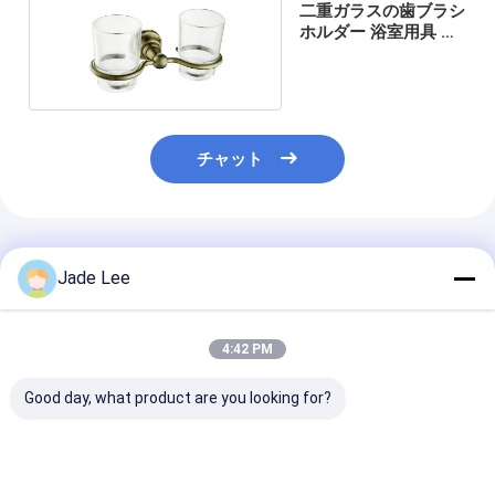
二重ガラスの歯ブラシ
わたしたち に つい て
ホルダー 浴室用具 装
着用具 付属
工場ツアー
品質管理
チャット
連絡 ください
ニュース
推薦されたプロダクト
事件
Jade Lee
4:42 PM
ほぞ穴のドア ロック
Good day, what product are you looking for?
ステンレス鋼のドアロック
出入口のhandlesets
新しい浴室セット 紙ホ
装飾用浴室用品 ダブル
衛生用品 浴室用
ルダー ゴールドプレー
タンブラーホルダー ゴ
レットリーフ 壁