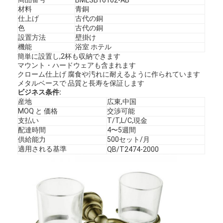
材料
青銅
仕上げ
古代の銅
色
古代の銅
設置方法
壁掛け
機能
浴室 ホテル
簡単に設置し,2杯も収納できます
マウント・ハードウェアも含まれます
クローム仕上げ 腐食や汚れに耐えるように作られています
メタルベースで 品質と長寿を保証します
ビジネス条件:
産地
広東,中国
MOQ と 価格
交渉可能
支払い
T/T,L/C,現金
配達時間
4〜5週間
供給能力
500セット/月
適用される基準
QB/T2474-2000