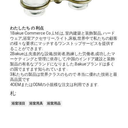
わたしたち の 利点
1Bakue Commerce Co.,Ltd.は, 室内建築と装飾製品, ハード
ウェア,浴室アクセサリー,ライト,床板,世界中で私たちの顧客
の様々な要求にマッチするワンストップサービスを提供す
ることができます.
2Bakueは,先進的な設備,技術者,熟練した労働者,成功したマ
ーケティングと管理に依存して,中国のインドア建設と装飾
製品の有名なブランドになりました.Bakueブランドは多く
の国でますます知られています .
3私たちの製品は世界クラスのもので 本当に優れた技術と最
高品質です
4OEMまたはODMの小規模な注文は利用できます.
札:
浴室項目
浴室用具
浴室用品