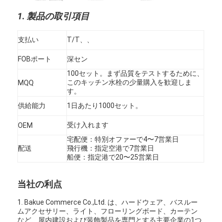
バスルームアクセサリー
1. 製品の取引項目
バスルームのキャビネットセット
支払い
T/T、、
家具 の ハンドル と 鍵
FOBポート
深セン
ハンドバッグ アクセサリー ハードウェア
100セット。まず品質をテストするために、
このキッチン水栓の少量購入を歓迎しま
MQQ
再設置可能なダイヤル錠
す。
供給能力
1日あたり1000セット。
受け入れます
OEM
宅配便：特別オファーで4〜7営業日
配送
飛行機：指定空港で7営業日
船便：指定港で20〜25営業日
当社の利点
1. Bakue Commerce Co.,Ltd. は、ハードウェア、バスルー
ムアクセサリー、ライト、フローリングボード、カーテン
など、屋内建設および装飾製品を専門とする主要企業の1つ