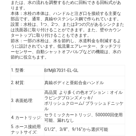
または、水の流れを調整するために回転できる回転式があ
ります。
本体：水栓の本体は、ハンドルと注ぎ口を接続する主要な
部品です。通常、真鍮やステンレス鋼で作られています。
設置：水栓は、1つ、2つ、または3つの穴があるシンクまた
は洗面器に取り付けることができます。また、壁やカウン
タートップに取り付けることもできます。
節水：一部の水栓は、水を節約し、水道料金を削減するよ
うに設計されています。低流量エアレーター、タッチフリ
ーセンサー、自動シャットオフバルブなどの機能は、水の
節約に役立ちます。
1. 型番:
BfMjB7031-EL-GL
2. 材質:
真鍮ボディと亜鉛合金ハンドル
高品質 より多くの色オプション：オイル
ラビングブロンズメッキ/
3. 表面処理:
ポリッシュクローム/ ブラッシュドニッケ
ル
セラミックカートリッジ、500000回使用
4. カートリッジ:
可能、漏れなし
5. ホース接続用
G1/2''、3/8''、9/16''から選択可能
ナットサイズ: