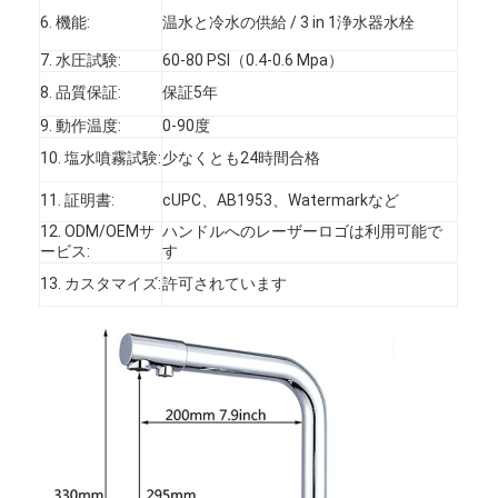
6. 機能:
温水と冷水の供給 / 3 in 1浄水器水栓
7. 水圧試験:
60-80 PSI（0.4-0.6 Mpa）
8. 品質保証:
保証5年
9. 動作温度:
0-90度
10. 塩水噴霧試験:
少なくとも24時間合格
11. 証明書:
cUPC、AB1953、Watermarkなど
12. ODM/OEMサ
ハンドルへのレーザーロゴは利用可能で
ービス:
す
13. カスタマイズ:
許可されています
家へ
製品
ビデオ