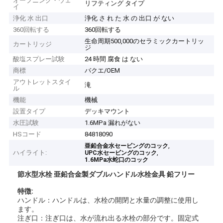
オープニング・ウェ
リフティング タイプ
イ
浄化 水 出口
浄化 さ れ た 水 の 出口 が ない
360回転する
360回転する
生命周期500,000のセラミックカートリッ
カートリッジ
ジ
酸塩スプレー試験
24 時間 腐食 は ない
商標
バクエ/OEM
アウトレットスタイ
滝
ル
機能
機械
設置タイプ
デッキマウント
水圧試験
1.6MPa 漏れがない
HSコード
84818090
,
亜鉛合金水セービングのコック
ハイライト:
,
UPC水セービングのコック
1.6MPa水蛇口のコック
節水型水栓 亜鉛合金製ダブルハンドル水栓金具 鉛フリー
特徴:
ハンドル：ハンドルは、水栓の開閉と水量の調整に使用し
ます。
注ぎ口：注ぎ口は、水が流れ出る水栓の部分です。固定式