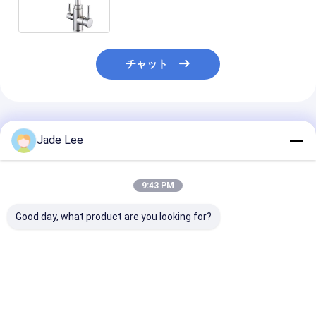
チャット
推薦されたプロダクト
Jade Lee
9:43 PM
Good day, what product are you looking for?
3つ1つの水清浄器のコ
デッキマウント スマー
取付けられるろ
ックの真鍮のステンレ
ト水道蛇口 青銅 多機能
たデッキが付い
ス鋼H330 XW200mm
三方向 キッチン ニッケ
1つの水栓に付
のデッキに付き取付け
ル
ートな3つにニ
た
を被せなさい
ベストプライス
ベストプライス
ベストプラ