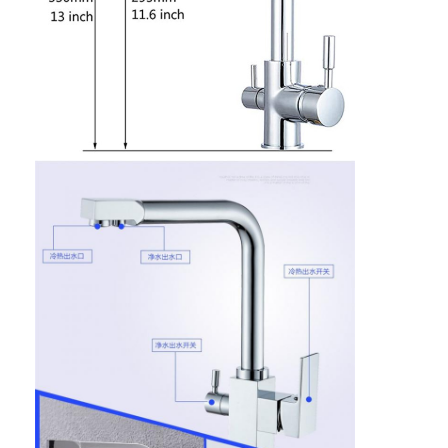
わたしたち に つい て
工場ツアー
品質管理
連絡 ください
ニュース
事件
ほぞ穴のドア ロック
ステンレス鋼のドアロック
出入口のhandlesets