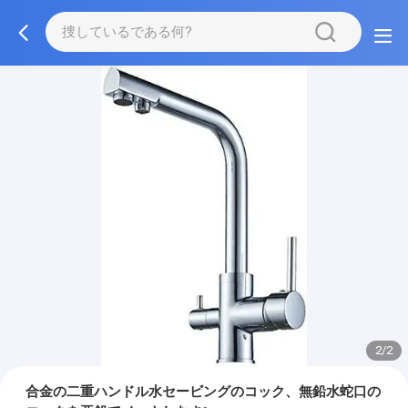
2/2
合金の二重ハンドル水セービングのコック、無鉛水蛇口の