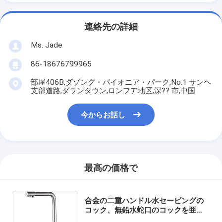
連絡先の詳細
Ms. Jade
86-18676799965
部屋406B,ダゾング・パイオニア・パーク,No.1 サンヘ
支部道路,ダランタウン,ロンフア地区,深?? 市,中国
今からお話し
最高の価格で
合金の二重ハンドル水セービングの
コック、無鉛水蛇口のコックを亜鉛
でメッキしなさい