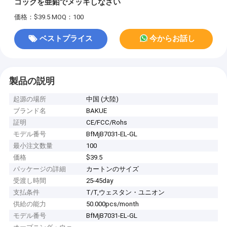
コックを亜鉛でメッキしなさい
価格：$39.5
MOQ：100
ベストプライス
今からお話し
製品の説明
起源の場所
中国 (大陸)
ブランド名
BAKUE
証明
CE/FCC/Rohs
モデル番号
BfMjB7031-EL-GL
最小注文数量
100
価格
$39.5
パッケージの詳細
カートンのサイズ
受渡し時間
25-45day
支払条件
T/T,ウェスタン・ユニオン
供給の能力
50.000pcs/month
モデル番号
BfMjB7031-EL-GL