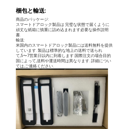
梱包と輸送:
商品のパッケージ:
スマートドアロック製品は 完璧な状態で届くように
頑丈な紙箱に慎重に詰め込まれます必要な操作説明
書.
輸送:
米国内のスマートドアロック製品には送料無料を提供
しています. 製品は標準的な地上の送料で送られ
て,5〜7営業日以内に到着します.国際注文の場合目的
国によって,送料や運送時間は異なります. 詳細につい
ては,ご連絡ください.