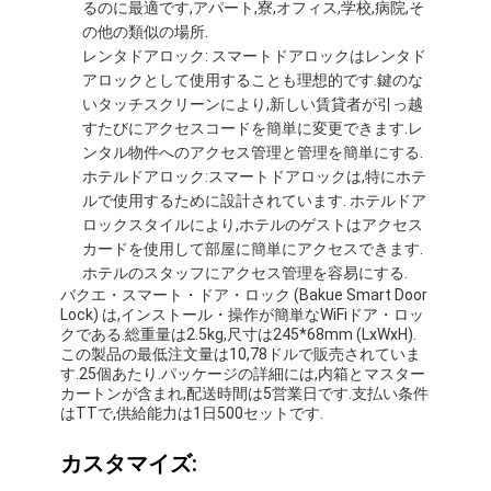
バスルームアクセサリー
るのに最適です,アパート,寮,オフィス,学校,病院,そ
の他の類似の場所.
バスルームのキャビネットセット
レンタドアロック: スマートドアロックはレンタド
アロックとして使用することも理想的です.鍵のな
家具 の ハンドル と 鍵
いタッチスクリーンにより,新しい賃貸者が引っ越
すたびにアクセスコードを簡単に変更できます.レ
ハンドバッグ アクセサリー ハードウェア
ンタル物件へのアクセス管理と管理を簡単にする.
ホテルドアロック:スマートドアロックは,特にホテ
再設置可能なダイヤル錠
ルで使用するために設計されています. ホテルドア
ロックスタイルにより,ホテルのゲストはアクセス
カードを使用して部屋に簡単にアクセスできます.
ホテルのスタッフにアクセス管理を容易にする.
バクエ・スマート・ドア・ロック (Bakue Smart Door
Lock) は,インストール・操作が簡単なWiFiドア・ロッ
クである.総重量は2.5kg,尺寸は245*68mm (LxWxH).
この製品の最低注文量は10,78ドルで販売されていま
す.25個あたり.パッケージの詳細には,内箱とマスター
カートンが含まれ,配送時間は5営業日です.支払い条件
はTTで,供給能力は1日500セットです.
カスタマイズ: