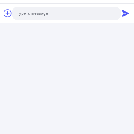
Photo
スマート デジタル ドア
スマートデジタルドア
スマートデジタ
ロック コア RFID ドア
ロック コアWiFi リモ
ロックコア BKA
Video Call
ロック サポート アクセ
コン制御 スマートドア
ジネスと家庭向
ス管理アルミニウム ク
ロック アクセス管理
ュリティデバイ
ーパー
Audio Call
ベストプライス
ベストプライス
ベストプラ
ホーム
企業情報
お問い合わせ
Desktop Site
地図
プライバシーポリシー
品質
ほぞ穴のドア ロック
中国工場.Copyright © 2026 Bakue
Commerce Co.,Ltd.. All Rights Reserved.