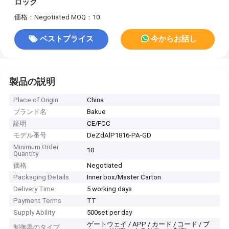
ロック
価格：Negotiated
MOQ：10
ベストプライス
今からお話し
製品の説明
Place of Origin
China
ブランド名
Bakue
証明
CE/FCC
モデル番号
DeZdAlP1816-PA-GD
Minimum Order
10
Quantity
価格
Negotiated
Packaging Details
Inner box/Master Carton
Delivery Time
5 working days
Payment Terms
TT
Supply Ability
500set per day
ゲートウェイ / APP / カード / コード / ブ
制御器のタイプ