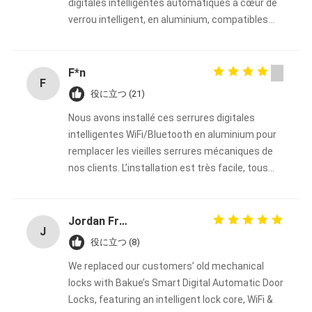
digitales intelligentes automatiques à cœur de
verrou intelligent, en aluminium, compatibles
WiFi et Bluetooth de la marque Bakue, et le
résultat dépasse toutes nos attentes ! Le
montage est extrêmement simple et rapide,
F*n
F
parfait pour remplacer n’importe quelle serrure
役に立つ (21)
mécanique traditionnelle sans travaux
Nous avons installé ces serrures digitales
compliqués. Tous nos clients sont ravis : ils
intelligentes WiFi/Bluetooth en aluminium pour
apprécient la praticité des accès sans clé, la
remplacer les vieilles serrures mécaniques de
connexion Bluetooth/WiFi et la solidité du corps
nos clients. L’installation est très facile, tous
en aluminium. Grâce à cette gamme de serrures
nos clients sont pleinement satisfaits. Cette
connectées, nous avons pu élargir notre offre
gamme nous permet d’étendre notre activité et
de services et attirer une nouvelle clientèle à la
de développer notre clientèle. Nous poursuivrons
recherche de solutions de sécurité modernes.
Jordan Fred
J
cette collaboration avec grand plaisir !
Nos ventes ont nettement augmenté, et la
役に立つ (8)
collaboration avec Bakue est fluide et fiable.
We replaced our customers’ old mechanical
Nous renouvelerons sans hésiter nos
locks with Bakue’s Smart Digital Automatic Door
commandes et continuerons notre partenariat
Locks, featuring an intelligent lock core, WiFi &
sur le long terme !