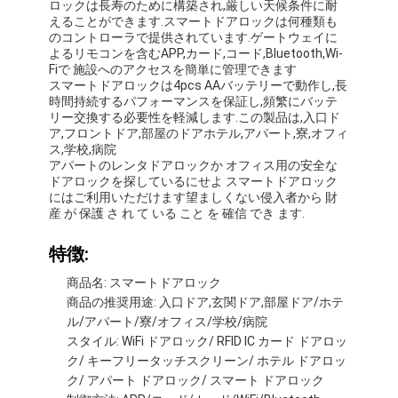
ロックは長寿のために構築され,厳しい天候条件に耐
えることができます.スマートドアロックは何種類も
のコントローラで提供されています.ゲートウェイに
よるリモコンを含むAPP,カード,コード,Bluetooth,Wi-
Fiで 施設へのアクセスを簡単に管理できます
スマートドアロックは4pcs AAバッテリーで動作し,長
時間持続するパフォーマンスを保証し,頻繁にバッテ
リー交換する必要性を軽減します.この製品は,入口ド
ア,フロントドア,部屋のドアホテル,アパート,寮,オフィ
ス,学校,病院
アパートのレンタドアロックか オフィス用の安全な
ドアロックを探しているにせよ スマートドアロック
にはご利用いただけます望ましくない侵入者から 財
産 が 保護 さ れ て いる こと を 確信 でき ます.
特徴:
商品名: スマートドアロック
商品の推奨用途: 入口ドア,玄関ドア,部屋ドア/ホテ
ル/アパート/寮/オフィス/学校/病院
スタイル: WiFi ドアロック/ RFID IC カード ドアロッ
ク/ キーフリータッチスクリーン/ ホテル ドアロッ
ク/ アパート ドアロック/ スマート ドアロック