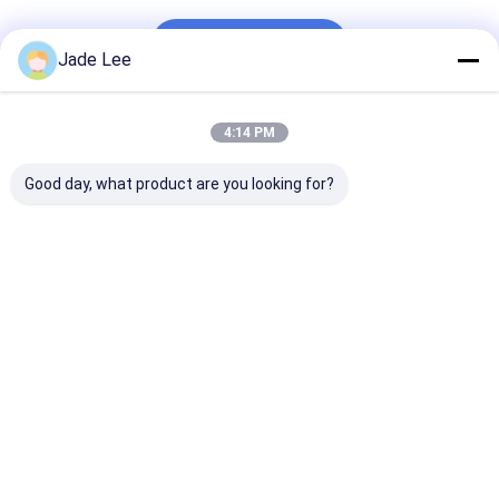
今からお話し
Jade Lee
4:14 PM
最高の価格で
Good day, what product are you looking for?
リモコン制御機能を持つ
Bluetooth / WiFi スマートド
アロック
Price： 10
チャット
推薦されたプロダクト