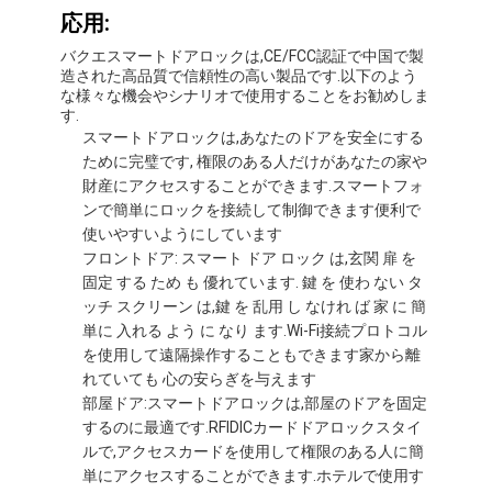
スマートなドア ロック
応用:
バクエスマートドアロックは,CE/FCC認証で中国で製
棚のドアロック
造された高品質で信頼性の高い製品です.以下のよう
な様々な機会やシナリオで使用することをお勧めしま
ドアの付属ハードウェア
す.
スマートドアロックは,あなたのドアを安全にする
シリンダー ドアのノブ
ために完璧です, 権限のある人だけがあなたの家や
財産にアクセスすることができます.スマートフォ
管状の鍵
ンで簡単にロックを接続して制御できます便利で
使いやすいようにしています
スマートキャビネットロック
フロントドア: スマート ドア ロック は,玄関 扉 を
固定 する ため も 優れています. 鍵 を 使わ ない タ
メタルのスライドドアロック
ッチ スクリーン は,鍵 を 乱用 し なけれ ば 家 に 簡
単に 入れる よう に なり ます.Wi-Fi接続プロトコル
スマート水栓
を使用して遠隔操作することもできます家から離
れていても 心の安らぎを与えます
浴室の衛生製品
部屋ドア:スマートドアロックは,部屋のドアを固定
するのに最適です.RFIDICカードドアロックスタイ
浴室のシャワーパネル
ルで,アクセスカードを使用して権限のある人に簡
単にアクセスすることができます.ホテルで使用す