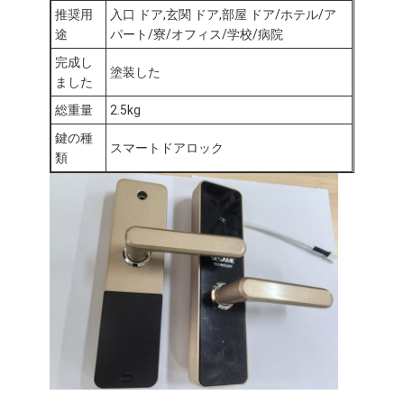
推奨用
入口 ドア,玄関 ドア,部屋 ドア/ホテル/ア
わたしたち に つい て
途
パート/寮/オフィス/学校/病院
工場ツアー
完成し
塗装した
ました
品質管理
総重量
2.5kg
連絡 ください
鍵の種
スマートドアロック
類
ニュース
事件
ほぞ穴のドア ロック
ステンレス鋼のドアロック
出入口のhandlesets