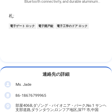
Bluetooth connectivity, and durable aluminum
construction—and the feedback has been
incredible. Installation is surprisingly quick and
札:
straightforward, making these locks a perfect
drop-in replacement for outdated mechanical
電子ゲート ロック
電子開戸錠
電子工学のドア ロック
hardware with no complicated renovations
needed. Every single one of our clients is
extremely satisfied with the keyless access,
smart remote control and premium aluminum
build quality. This smart lock line has helped us
expand our service range, attract new tech-
focused customers and significantly grow our
business revenue. Working with Bakue is
連絡先の詳細
smooth and reliable, and we will absolutely keep
Ms. Jade
partnering with them for more orders in the
future!
86-18676799965
部屋406B,ダゾング・パイオニア・パーク,No.1 サンヘ
支部道路,ダランタウン,ロンフア地区,深?? 市,中国