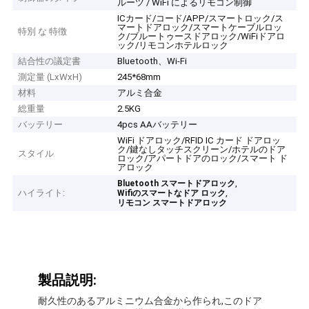
ルーツ / WiFi によるリモコン制御
ICカード/コード/APP/スマートロック/ス
マートドアロック/スマートケーブルロッ
特別 な 特徴
ク/ブルートゥースドアロック/WiFiドアロ
ック/リモコンホテルロック
結合性の議定書
Bluetooth、Wi-Fi
測定量 (LxWxH)
245*68mm
材料
アルミ合金
総重量
2.5KG
バッテリー
4pcs AAバッテリー
WiFi ドアロック/RFID IC カード ドアロッ
ク/鍵なしタッチスクリーン/ホテルのドア
スタイル
ロック/アパートドアのロック/スマート ド
アロック
,
Bluetooth スマートドアロック
ハイライト:
,
Wifiのスマートなドア ロック
リモコン スマートドアロック
製品説明:
耐久性のあるアルミニウム合金から作られ,このドア