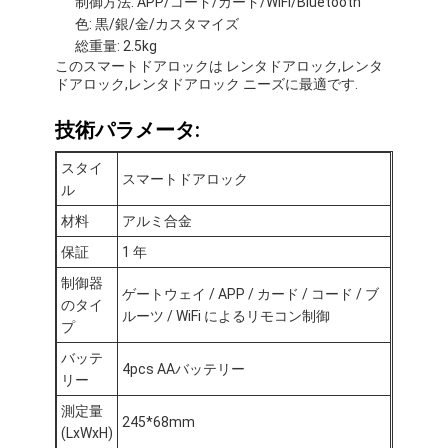
制御方法: APP/コード/カード/WiFi/Bluetooth
色: 黒/銀/金/カスタマイズ
総重量: 2.5kg
このスマートドアロックは レンタドアロック,レンタ
ドアロック,レンタドアロック ニーズに最適です.
技術パラメータ:
スタイ
スマートドアロック
ル
材料
アルミ合金
保証
1 年
制御器
ゲートウェイ / APP / カード / コード / ブ
のタイ
ルーツ / WiFi によるリモコン制御
プ
家へ
バッテ
4pcs AAバッテリー
製品
リー
測定量
245*68mm
ビデオ
(LxWxH)