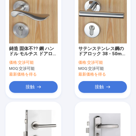
鋳造 固体不?? 鋼 ハン
サテンステンレス鋼の
ドル モルチス ドアロッ
ドアロック 38 - 50mm
ク 54mm エスクチュエ
ドアの厚さにフィット
価格:
交渉可能
価格:
交渉可能
ンの直径
MOQ:
交渉可能
MOQ:
交渉可能
最新価格を得る
最新価格を得る
接触
接触
家へ
製品
ビデオ