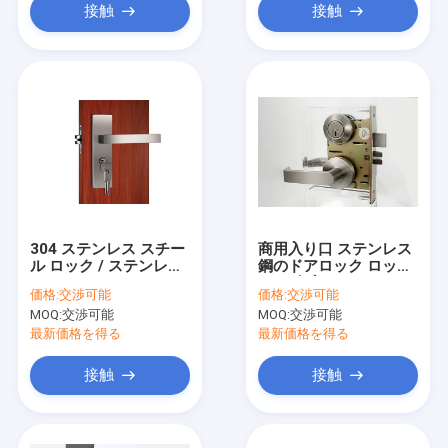
接触
接触
304 ステンレス スチー
商用入り口 ステンレス
ル ロック / ステンレス
鋼のドアロック ロッセ
スチール ドア ロックセ
ット 倉庫
価格:
交渉可能
価格:
交渉可能
ット 3 同じ銅の鍵
MOQ:
交渉可能
MOQ:
交渉可能
最新価格を得る
最新価格を得る
接触
接触