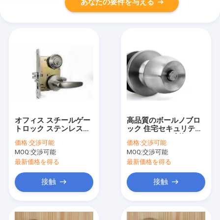
あなたの要件を与える
オフィス スチールゲー
高品質のボールノブロ
トロック ステンレスス
ック 住宅セキュリティ
チール ドアロック モル
ステンレス鋼球状ロッ
価格:
交渉可能
価格:
交渉可能
チスシリンダー
ク
MOQ:
交渉可能
MOQ:
交渉可能
最新価格を得る
最新価格を得る
接触
接触