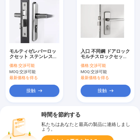
モルティゼレバーロッ
入口 不同鋼 ドアロック
クセット ステンレス鋼
モルチスロックセット
ドアロック BD5050 /
Bシリーズシリンダー
価格:
交渉可能
価格:
交渉可能
5050A 2ボルト
MOQ:
交渉可能
MOQ:
交渉可能
最新価格を得る
最新価格を得る
接触
接触
時間を節約する
私たちはあなたと最高の製品に連絡しまし
ょう。