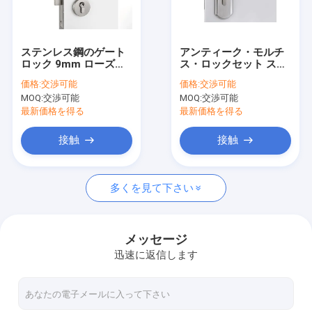
わたしたち に つい て
工場ツアー
ステンレス鋼のゲート
アンティーク・モルチ
ロック 9mm ローズハ
ス・ロックセット ステ
品質管理
ンドルルームエントリ
ンレス・スチール ドア
価格:
交渉可能
価格:
交渉可能
ードアロックセット
ロック 175×47mm フ
MOQ:
交渉可能
MOQ:
交渉可能
ロント・プレート
連絡 ください
最新価格を得る
最新価格を得る
ニュース
接触
接触
事件
多くを見て下さい
ほぞ穴のドア ロック
メッセージ
迅速に返信します
ステンレス鋼のドアロック
出入口のhandlesets