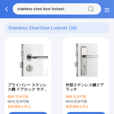
Stainless Steel Door Lockset
(38)
プライバシー ステンレ
外部ステンレス鋼ドア
ス鋼 ドアロック サテン
ラッチ
ステンレス鋼レバー ロ
価格:
交渉可能
価格:
交渉可能
ーズ ハンドル
MOQ:
交渉可能
MOQ:
交渉可能
最新価格を得る
最新価格を得る