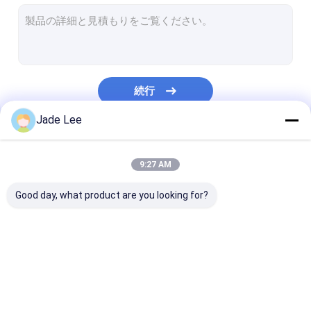
スマートなドア ロック
棚のドアロック
ドアの付属ハードウェア
続行
シリンダー ドアのノブ
Jade Lee
管状の鍵
私たちのカテゴリー
スマートキャビネットロック
9:27 AM
メタルのスライドドアロック
Good day, what product are you looking for?
スマート水栓
浴室の衛生製品
ほぞ穴のドア ロック
ステンレス鋼のドアロ
出入口のhandle
浴室のシャワーパネル
ック