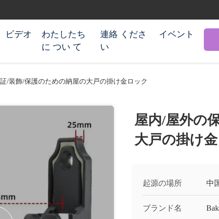
ビデオ
わたしたち
連絡 くださ
イベント
に つい て
い
保証/装飾/保護のための納屋の大戸の掛け金ロック
屋内/屋外の
大戸の掛け金
起源の場所
中
ブランド名
Bak