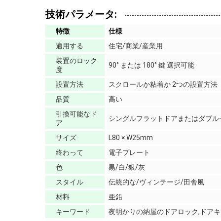
技術パラメータ:
特徴
仕様
適用する
住宅/商業/産業用
装置のロック
90° または 180° 鍵 選択可能
度
設置方法
スクロールか粘着か 2つの設置方法
品質
高い
引換可能なド
シングルフラットドアまたはダブル
ア
サイズ
L80 × W25mm
終わって
電子プレート
色
黒/白/銀/灰
スタイル
伝統的な/ヴィンテージ/田舎風
材料
亜鉛
キーワード
夜明かりの納屋のドアロック,ドアキ