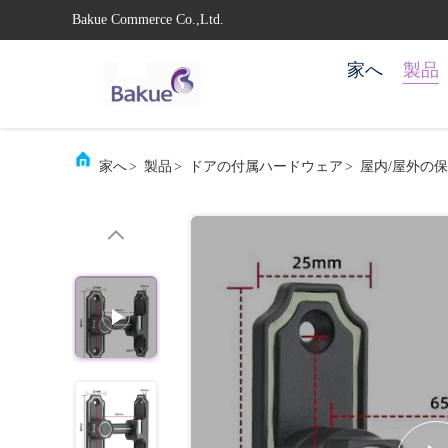
Bakue Commerce Co.,Ltd.
家へ
製品
家へ
>
製品
>
ドアの付属ハードウェア
>
屋内/屋外の