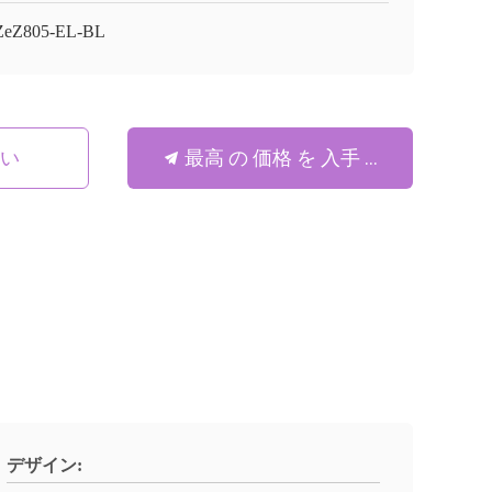
ZeZ805-EL-BL
最高 の 価格 を 入手 する
さい
デザイン: