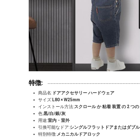
特徴:
商品名:
ドアアクセサリー ハードウェア
サイズ:
L80 × W25mm
インストール方法:
スクロール か 粘着 装置 の 2 つの
色:
黒/白/銀/灰
用途:
室内・室外
引換可能なドア:
シングルフラットドアまたはダブル
特別特徴:
メカニカルドアロック