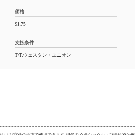
価格
$1.75
支払条件
T/T,ウェスタン・ユニオン
および室外の両方で使用できます. 現代の,クラシックおよび現代的なデザイ