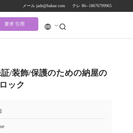
メール jade@bakue.com
テレ 86--18676799965
要求 引用


保証/装飾/保護のための納屋の
ロック
国
ue