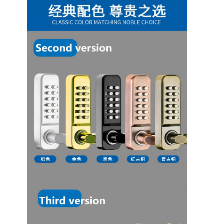
わたしたち に つい て
工場ツアー
品質管理
連絡 ください
ニュース
事件
ほぞ穴のドア ロック
ステンレス鋼のドアロック
出入口のhandlesets