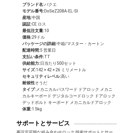
ブランド名:
バクエ
モデル番号:
DoSeZ208A-EL-SI
産地:
中国
認証:
CE ロス
最低注文量:
10
価格:
29ドル
パッケージの詳細:
中箱/マスター・カートン
配達時間:
5 営業日
支払い条件:
TT
供給能力:
日当たり500セット
サイズ:
142 × 42 × 26 ミリメートル
セキュリティレベル:
高い
耐候性
そうだ
タイプ:
メカニカルパスワード ドアロック メカニ
カルキーボード デジタルコードロック ドアロック
デッドボルト キーボード メカニカルドアロック
体重:
1.5kg
サポートとサービス
再設定可能な組み合わせロック 技術サポートとサー