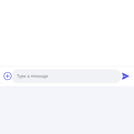
梱包と輸送:
Photo
リセット可能な組み合わせロックのパッケージと出
Video Call
荷:
復元可能な組み合わせロックは,密閉された波紋紙箱