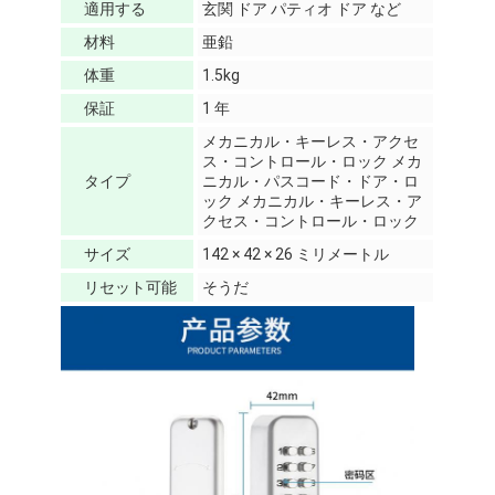
バスルームアクセサリー
適用する
玄関 ドア パティオ ドア など
材料
亜鉛
バスルームのキャビネットセット
体重
1.5kg
家具 の ハンドル と 鍵
保証
1 年
メカニカル・キーレス・アクセ
ハンドバッグ アクセサリー ハードウェア
ス・コントロール・ロック メカ
タイプ
ニカル・パスコード・ドア・ロ
再設置可能なダイヤル錠
ック メカニカル・キーレス・ア
クセス・コントロール・ロック
サイズ
142 × 42 × 26 ミリメートル
リセット可能
そうだ