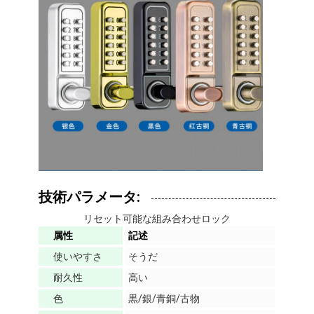
スマートなドア ロック
棚のドアロック
ドアの付属ハードウェア
シリンダー ドアのノブ
管状の鍵
スマートキャビネットロック
メタルのスライドドアロック
技術パラメータ:
リセット可能な組み合わせロック
スマート水栓
属性
記述
浴室の衛生製品
使いやすさ
そうだ
耐久性
高い
浴室のシャワーパネル
色
黒/銀/青銅/古物