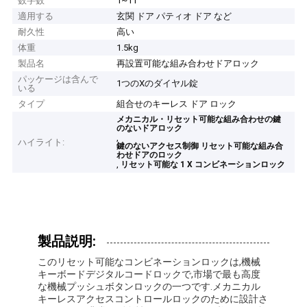
数字数
1~11
適用する
玄関 ドア パティオ ドア など
耐久性
高い
体重
1.5kg
製品名
再設置可能な組み合わせドアロック
パッケージは含んで
1つのXのダイヤル錠
いる
タイプ
組合せのキーレス ドア ロック
メカニカル・リセット可能な組み合わせの鍵
のないドアロック
,
ハイライト:
鍵のないアクセス制御 リセット可能な組み合
わせドアのロック
,
リセット可能な 1 X コンビネーションロック
製品説明:
このリセット可能なコンビネーションロックは,機械
キーボードデジタルコードロックで,市場で最も高度
な機械プッシュボタンロックの一つです.メカニカル
キーレスアクセスコントロールロックのために設計さ