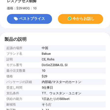
レスアクセス制御
価格：$29
MOQ：10
ベストプライス
今からお話し
製品の説明
起源の場所
中国
ブランド名
Bakue
証明
CE, Rohs
モデル番号
DoSeZ208A EL SI
最小注文数量
10
価格
$29
パッケージの詳細
内部箱/マスターのカートン
受渡し時間
5仕事日
支払条件
TT、ウェスタン・ユニオン
供給の能力
1日あたりの500set
耐候性
そうだ