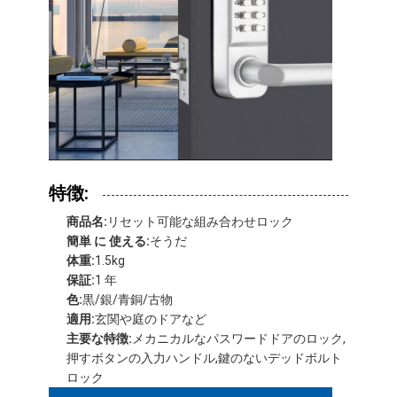
特徴:
商品名:
リセット可能な組み合わせロック
簡単 に 使える:
そうだ
体重:
1.5kg
保証:
1 年
家へ
色:
黒/銀/青銅/古物
適用:
玄関や庭のドアなど
製品
主要な特徴:
メカニカルなパスワードドアのロック,
押すボタンの入力ハンドル,鍵のないデッドボルト
ビデオ
ロック