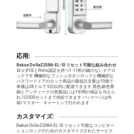
応用:
Bakue DoSeZ258A-EL-SI リセット可能な組み合わせ
ロック
CEとRohs認証を持つ1-11桁の鍵のないドアロ
ックです.機械的なプッシュボタンロックと機械的な
パスワードドアのロック商品の最低注文量は10個で
単価は28ドルで 5日以内に配達できます 黒色,銀色青
銅とアンティークの色製品には1年間の保証も与えら
れ,1日500セットまで供給できます.パッケージは内
箱/マスター・キャートンで行われます.
カスタマイズ:
Bakue DoSeZ208A-EL-SI リセット可能なコンビネー
ションロックのためのカスタマイズされたサービス