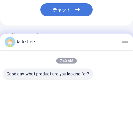
チャット
推薦されたプロダクト
Jade Lee
7:43 AM
Good day, what product are you looking for?
3つ1つの水清浄器のコ
合金の二重ハンドル水
デッキマウント
ックの真鍮のステンレ
セービングのコック、
ト水道蛇口 青銅
ス鋼H330 XW200mm
無鉛水蛇口のコックを
三方向 キッチン
のデッキに付き取付け
亜鉛でメッキしなさい
ル
た
ベストプライス
ベストプライス
ベストプラ