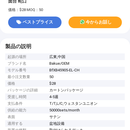
面台 蛇口
価格：$28
MOQ：50
ベストプライス
今からお話し
製品の説明
起源の場所
広東,中国
ブランド名
Bakue/OEM
モデル番号
BfXB45905-EL-CH
最小注文数量
50
価格
$28
パッケージの詳細
カートンパッケージ
受渡し時間
4-5週
支払条件
T/T,L/C,ウェスタンユニオン
供給の能力
50000sets/month
表面
サテン
適用する
盆地設備