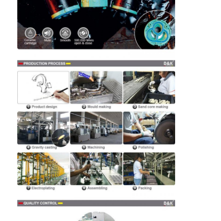
わたしたち に つい て
工場ツアー
品質管理
連絡 ください
ニュース
事件
ほぞ穴のドア ロック
ステンレス鋼のドアロック
出入口のhandlesets