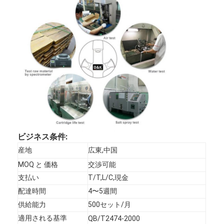
スマートなドア ロック
棚のドアロック
ドアの付属ハードウェア
シリンダー ドアのノブ
管状の鍵
スマートキャビネットロック
ビジネス条件:
メタルのスライドドアロック
産地
広東,中国
スマート水栓
MOQ と 価格
交渉可能
支払い
T/T,L/C,現金
浴室の衛生製品
配達時間
4〜5週間
供給能力
500セット/月
浴室のシャワーパネル
適用される基準
QB/T2474-2000