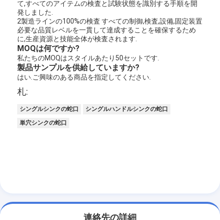
て,すべてのアイテムの検査と試験状態を識別する手順を開
発しました.
2製造ラインの100%の検査 すべての制御,検査,設備,固定装置
必要な品質レベルを一貫して達成することを確保するため
に,生産資源と技能全体が検査されます.
MOQは何ですか?
私たちのMOQはスタイルあたり50セットです.
製品サンプルを供給していますか?
はい.ご興味のある商品を指定してください.
札:
シングルシンクの蛇口
シングルハンドルシンクの蛇口
単穴シンクの蛇口
連絡先の詳細