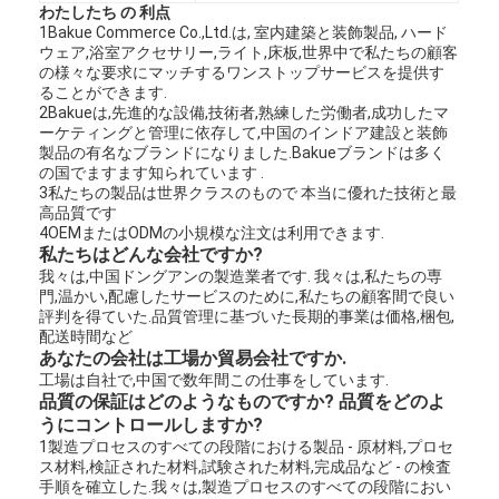
バスルームアクセサリー
わたしたち の 利点
1Bakue Commerce Co.,Ltd.は, 室内建築と装飾製品, ハード
ウェア,浴室アクセサリー,ライト,床板,世界中で私たちの顧客
バスルームのキャビネットセット
の様々な要求にマッチするワンストップサービスを提供す
ることができます.
家具 の ハンドル と 鍵
2Bakueは,先進的な設備,技術者,熟練した労働者,成功したマ
ーケティングと管理に依存して,中国のインドア建設と装飾
製品の有名なブランドになりました.Bakueブランドは多く
ハンドバッグ アクセサリー ハードウェア
の国でますます知られています .
3私たちの製品は世界クラスのもので 本当に優れた技術と最
再設置可能なダイヤル錠
高品質です
4OEMまたはODMの小規模な注文は利用できます.
私たちはどんな会社ですか?
我々は,中国ドングアンの製造業者です. 我々は,私たちの専
門,温かい,配慮したサービスのために,私たちの顧客間で良い
評判を得ていた.品質管理に基づいた長期的事業は価格,梱包,
配送時間など
あなたの会社は工場か貿易会社ですか.
工場は自社で,中国で数年間この仕事をしています.
品質の保証はどのようなものですか? 品質をどのよ
うにコントロールしますか?
1製造プロセスのすべての段階における製品 - 原材料,プロセ
ス材料,検証された材料,試験された材料,完成品など - の検査
手順を確立した.我々は,製造プロセスのすべての段階におい