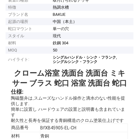
装置の種類
取付けられるデッキ
特徴
熱調水槽
ブランド名
BAKUE
起源の場所
中国（本土）
蛇口マウント
単一の穴
スタイル
現代
材料
鉄鋼 304
MOQ
50
,
シングルハンドル・シンク・フランク
ハイライト:
シングルシンク・フランク
クローム浴室 洗面台 洗面台 ミキ
サー ブラス 蛇口 浴室 洗面台 蛇口
仕様:
陶磁盤弁は,スムーズなハンドル操作と滴水のない性能を提
供します.
簡単に設置し ハードウェアの設置と説明書も含まれていま
す
耐久性と長寿を保証する青銅構造のクロム塗装仕上げです
商品番号
BfXB45905-EL-CH
材料
青銅