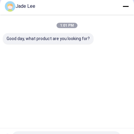
推薦されたプロダクト
スマートなドア ロック
Jade Lee
棚のドアロック
1:01 PM
ドアの付属ハードウェア
Good day, what product are you looking for?
シリンダー ドアのノブ
管状の鍵
現代指紋ドアロック
高セキュリティ モルテ
部屋のドア モ
APP WiFi リモコン 住
ィゼ ドアロック 亜鉛合
ックセット
宅・商業用
金 モルティゼ ロック
250x62mm 
スマートキャビネットロック
シリンダー交換
アンティーク 
ベストプライス
ベストプライス
ベストプラ
メタルのスライドドアロック
スマート水栓
Desktop Site
ホーム
企業情報
お問い合わせ
地図
プライバシーポリシー
浴室の衛生製品
品質
ほぞ穴のドア ロック
中国工場.Copyright © 2026 Bakue
Commerce Co.,Ltd.. All Rights Reserved.
浴室のシャワーパネル