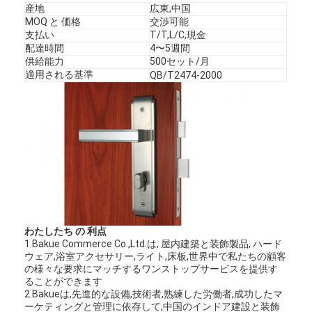
産地
広東,中国
MOQ と 価格
交渉可能
支払い
T/T,L/C,現金
配達時間
4〜5週間
供給能力
500セット/月
適用される基準
QB/T2474-2000
わたしたち の 利点
1.Bakue Commerce Co.,Ltd.は, 屋内建築と装飾製品, ハード
ウェア,浴室アクセサリー,ライト,床板,世界中で私たちの顧客
の様々な要求にマッチするワンストップサービスを提供す
ることができます
2.Bakueは,先進的な設備,技術者,熟練した労働者,成功したマ
ーケティングと管理に依存して,中国のインドア建設と装飾