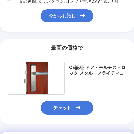
支部道路,ダランタウン,ロンフア地区,深?? 市,中国
わたしたち に つい て
今からお話し
工場ツアー
品質管理
連絡 ください
最高の価格で
ニュース
CE認証 ドア・モルチス・ロ
事件
ック メタル・スライディン
グ・ドア・モルチス・ロッ
ク
ほぞ穴のドア ロック
チャット
ステンレス鋼のドアロック
出入口のhandlesets