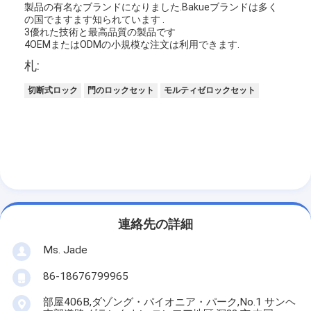
製品の有名なブランドになりました.Bakueブランドは多く
の国でますます知られています .
3優れた技術と最高品質の製品です
4OEMまたはODMの小規模な注文は利用できます.
札:
切断式ロック
門のロックセット
モルティゼロックセット
連絡先の詳細
家へ
Ms. Jade
製品
86-18676799965
ビデオ
部屋406B,ダゾング・パイオニア・パーク,No.1 サンヘ