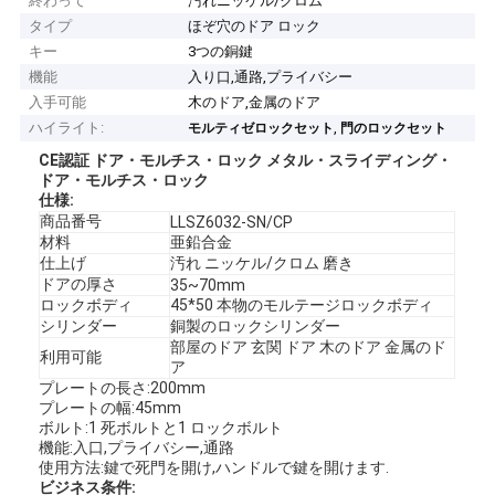
終わって
汚れニッケル/クロム
タイプ
ほぞ穴のドア ロック
キー
3つの銅鍵
機能
入り口,通路,プライバシー
入手可能
木のドア,金属のドア
ハイライト:
,
モルティゼロックセット
門のロックセット
CE認証 ドア・モルチス・ロック メタル・スライディング・
ドア・モルチス・ロック
仕様:
商品番号
LLSZ6032-SN/CP
材料
亜鉛合金
仕上げ
汚れ ニッケル/クロム 磨き
ドアの厚さ
35~70mm
ロックボディ
45*50 本物のモルテージロックボディ
シリンダー
銅製のロックシリンダー
部屋のドア 玄関 ドア 木のドア 金属のド
利用可能
ア
プレートの長さ:200mm
プレートの幅:45mm
ボルト:1 死ボルトと1 ロックボルト
機能:入口,プライバシー,通路
使用方法:鍵で死門を開け,ハンドルで鍵を開けます.
ビジネス条件: