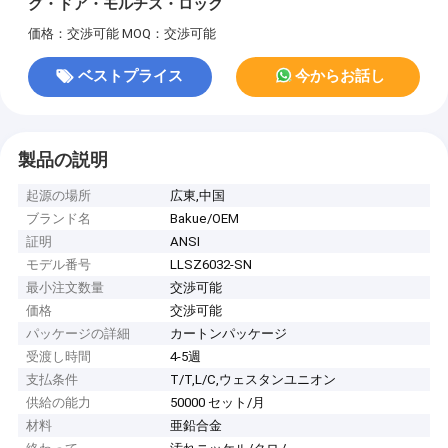
グ・ドア・モルチス・ロック
価格：交渉可能
MOQ：交渉可能
ベストプライス
今からお話し
製品の説明
起源の場所
広東,中国
ブランド名
Bakue/OEM
証明
ANSI
モデル番号
LLSZ6032-SN
最小注文数量
交渉可能
価格
交渉可能
パッケージの詳細
カートンパッケージ
受渡し時間
4-5週
支払条件
T/T,L/C,ウェスタンユニオン
供給の能力
50000 セット/月
材料
亜鉛合金