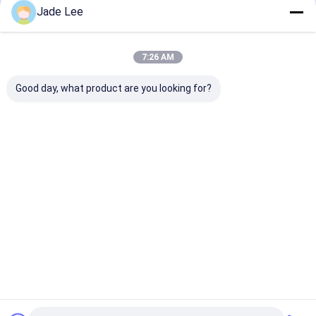
スマートなドア ロック
Jade Lee
棚のドアロック
7:26 AM
ドアの付属ハードウェア
Good day, what product are you looking for?
シリンダー ドアのノブ
管状の鍵
現代指紋ドアロック
高セキュリティ モルテ
部屋のドア モ
APP WiFi リモコン 住
ィゼ ドアロック 亜鉛合
ックセット
宅・商業用
金 モルティゼ ロック
250x62mm 
スマートキャビネットロック
シリンダー交換
アンティーク 
ベストプライス
ベストプライス
ベストプラ
メタルのスライドドアロック
スマート水栓
Desktop Site
ホーム
企業情報
お問い合わせ
地図
プライバシーポリシー
浴室の衛生製品
品質
ほぞ穴のドア ロック
中国工場.Copyright © 2026 Bakue
Commerce Co.,Ltd.. All Rights Reserved.
浴室のシャワーパネル