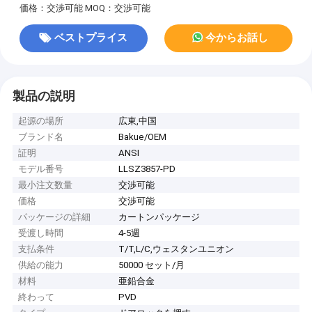
価格：交渉可能
MOQ：交渉可能
ベストプライス
今からお話し
製品の説明
起源の場所
広東,中国
ブランド名
Bakue/OEM
証明
ANSI
モデル番号
LLSZ3857-PD
最小注文数量
交渉可能
価格
交渉可能
パッケージの詳細
カートンパッケージ
受渡し時間
4-5週
支払条件
T/T,L/C,ウェスタンユニオン
供給の能力
50000 セット/月
材料
亜鉛合金
終わって
PVD