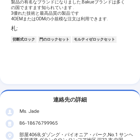
製品の有名なブランドになりました.Bakueブランドは多く
の国でますます知られています .
3優れた技術と最高品質の製品です
4OEMまたはODMの小規模な注文は利用できます.
札:
切断式ロック
門のロックセット
モルティゼロックセット
連絡先の詳細
家へ
Ms. Jade
製品
86-18676799965
ビデオ
部屋406B,ダゾング・パイオニア・パーク,No.1 サンヘ
支部道路,ダランタウン,ロンフア地区,深?? 市,中国