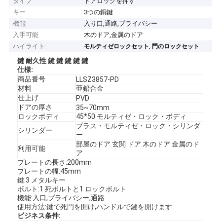
タイプ
ドアロックを押す
キー
3つの銅鍵
機能
入り口,通路,プライバシー
入手可能
木のドア,金属のドア
ハイライト:
,
モルティゼロックセット
門のロックセット
鍵 耐久性 鍵 鍵 鍵 鍵 鍵
仕様:
商品番号
LLSZ3857-PD
材料
亜鉛合金
仕上げ
PVD
ドアの厚さ
35~70mm
ロックボディ
45*50 モルティゼ・ロック・ボディ
ブラス・モルティゼ・ロック・シリンダ
シリンダー
ー
部屋のドア 玄関 ドア 木のドア 金属のド
利用可能
ア
プレートの長さ:200mm
プレートの幅:45mm
鍵:3 メタルキー
ボルト:1 死ボルトと1 ロックボルト
機能:入口,プライバシー,通路
使用方法:鍵で死門を開け,ハンドルで鍵を開けます.
ビジネス条件: