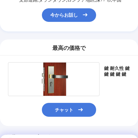
わたしたち に つい て
今からお話し
工場ツアー
品質管理
連絡 ください
最高の価格で
ニュース
鍵 耐久性 鍵
事件
鍵 鍵 鍵 鍵
ほぞ穴のドア ロック
チャット
ステンレス鋼のドアロック
出入口のhandlesets
推薦されたプロダクト