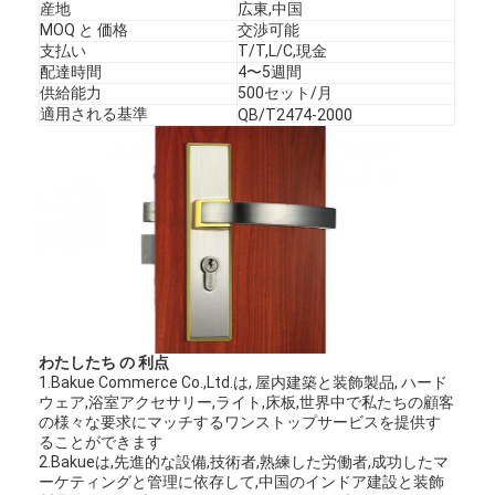
産地
広東,中国
MOQ と 価格
交渉可能
支払い
T/T,L/C,現金
配達時間
4〜5週間
供給能力
500セット/月
適用される基準
QB/T2474-2000
わたしたち の 利点
1.Bakue Commerce Co.,Ltd.は, 屋内建築と装飾製品, ハード
ウェア,浴室アクセサリー,ライト,床板,世界中で私たちの顧客
の様々な要求にマッチするワンストップサービスを提供す
ることができます
2.Bakueは,先進的な設備,技術者,熟練した労働者,成功したマ
ーケティングと管理に依存して,中国のインドア建設と装飾