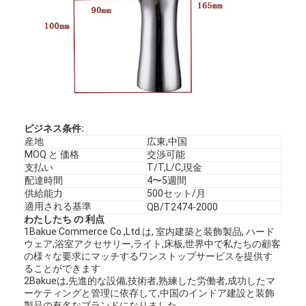
ビジネス条件:
産地
広東,中国
MOQ と 価格
交渉可能
支払い
T/T,L/C,現金
配達時間
4〜5週間
供給能力
500セット/月
適用される基準
QB/T2474-2000
わたしたち の 利点
1Bakue Commerce Co.,Ltd.は, 室内建築と装飾製品, ハード
ウェア,浴室アクセサリー,ライト,床板,世界中で私たちの顧客
の様々な要求にマッチするワンストップサービスを提供す
ることができます
2Bakueは,先進的な設備,技術者,熟練した労働者,成功したマ
ーケティングと管理に依存して,中国のインドア建設と装飾
製品の有名なブランドになりました.