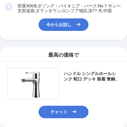
わたしたち に つい て
部屋406B,ダゾング・パイオニア・パーク,No.1 サンヘ
支部道路,ダランタウン,ロンフア地区,深?? 市,中国
工場ツアー
今からお話し
品質管理
連絡 ください
最高の価格で
ニュース
事件
ハンドル シングルホールシ
ンク 蛇口 デッキ 装着 青銅
浴室 蛇口
ほぞ穴のドア ロック
ステンレス鋼のドアロック
チャット
出入口のhandlesets