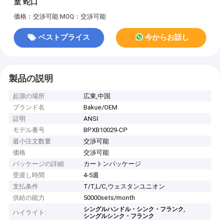
室 蛇口
価格：交渉可能
MOQ：交渉可能
ベストプライス
今からお話し
製品の説明
起源の場所
広東,中国
ブランド名
Bakue/OEM
証明
ANSI
モデル番号
BPXB10029-CP
最小注文数量
交渉可能
価格
交渉可能
パッケージの詳細
カートンパッケージ
受渡し時間
4-5週
支払条件
T/T,L/C,ウェスタンユニオン
供給の能力
50000sets/month
,
シングルハンドル・シンク・フランク
ハイライト:
シングルシンク・フランク