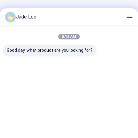
スマートなドア ロック
推薦されたプロダクト
Jade Lee
棚のドアロック
ドアの付属ハードウェア
5:15 AM
シリンダー ドアのノブ
Good day, what product are you looking for?
管状の鍵
3つ1つの水清浄器のコ
合金の二重ハンドル水
デッキマウント
スマートキャビネットロック
ックの真鍮のステンレ
セービングのコック、
ト水道蛇口 青銅
ス鋼H330 XW200mm
無鉛水蛇口のコックを
三方向 キッチン
メタルのスライドドアロック
のデッキに付き取付け
亜鉛でメッキしなさい
ル
た
ベストプライス
ベストプライス
ベストプラ
スマート水栓
浴室の衛生製品
Desktop Site
ホーム
企業情報
お問い合わせ
地図
プライバシーポリシー
浴室のシャワーパネル
品質
ほぞ穴のドア ロック
中国工場.Copyright © 2026 Bakue
Commerce Co.,Ltd.. All Rights Reserved.