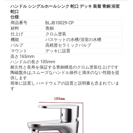
ハンドル シングルホールシンク 蛇口 デッキ 装着 青銅 浴室
蛇口
仕様:
商品番号
BLJB10029-CP
材料
青銅
仕上げ
クロム塗装
機能
バスケットの水槽/浴室の水槽
バルブ
高精度セラミックバルブ
マウント
デッキに設置
高さ:165mm
ハンドルの長さ:105mm
耐久性と長寿を保証する青銅構造のクロム塗装仕上げです
陶磁盤弁は,スムーズなハンドル操作と滴水のない性能を提
供します.
簡単に設置し ハードウェアの設置と説明書も含まれていま
す