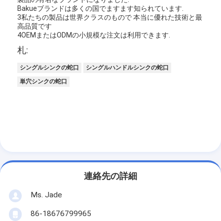
Bakueブランドは多くの国でますます知られています.
3私たちの製品は世界クラスのもので 本当に優れた技術と最
高品質です
4OEMまたはODMの小規模な注文は利用できます.
札:
シングルシンクの蛇口
シングルハンドルシンクの蛇口
単穴シンクの蛇口
家へ
連絡先の詳細
製品
Ms. Jade
ビデオ
86-18676799965