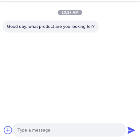
今からお話し
Send Inquiry
10:27 AM
#
電子ゲート ロック
#
電子開戸錠
Good day, what product are you looking for?
#
電子工学のドア ロック
スマートなドア ロック
2022-06-28
207 意見
材料 アルミニウム 解錠方法 鍵 カード パスコード 指紋 ブルーツアプリ 製品
名 スマートナロー アルミニウムフレームドアロック 適用する ホテル,ホーム,
学校,アパート,オフィス,寮 モルティゼ ヨーロッパの標準的な鍵体 ドア 切切
さ 30~65mm バッテリー 4pcs AAバッテリー 体重 3kg サイズ L315xW42mm
色 ブラックシルバー 保証 1 年 鍵に別れを言う カード,パ...
もっと見る
訪問者のメッセージ
メッセージを残してください.
まだ公のコメントはない